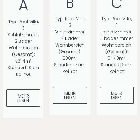
B
C
A
Typ:
Pool Villa,
Typ:
Pool Villa,
Typ:
Pool Villa,
3
3
3
Schlafzimmer,
schlafzimmer,
Schlafzimmer,
2 Bäder
3 badezimmer
2 Bäder
Wohnbereich
Wohnbereich
Wohnbereich
(Gesamt):
(Gesamt):
(Gesamt):
280m²
347.8m²
231.4m²
Standort:
Sam
Standort:
Sam
Standort:
Sam
Roi Yot
Roi Yot
Roi Yot
MEHR
MEHR
MEHR
LESEN
LESEN
LESEN