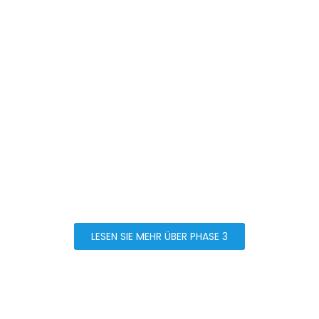
JETZT ENTHÜLLUNG DER
PHASE 3:
Die 3. Phase unserer Immobilienentwicklung ist nun im
Gange. Das ist Ihre Chance, mit unserer Hilfe Ihr
perfektes Zuhause auf diesem wunderschönen
Grundstück zu schaffen! Gestalten Sie mit uns die
Zukunft von White Beach Villas! Ihr Abenteuer wartet
auf Sie!
LESEN SIE MEHR ÜBER PHASE 3