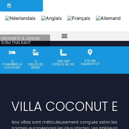
NOMINATION
PROPRIÉTÉ À VENDRE
9.6M THAI BAHT
275 M5
3
2
280.2M²
SAMROIYOT
CHAMBRES À
SALLES DE
ESPACE DE VIE
COUCHER
BAINS
VILLA COCONUT E
Nos villas sont méticuleusement conçues selon les
normes européennes les plus strictes. Les intérieurs