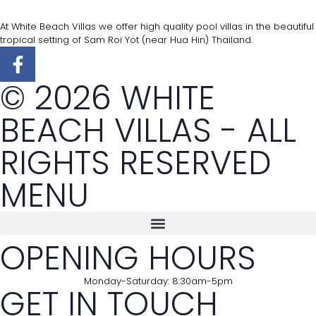
At White Beach Villas we offer high quality pool villas in the beautiful
tropical setting of Sam Roi Yot (near Hua Hin) Thailand.
© 2026 WHITE
BEACH VILLAS - ALL
RIGHTS RESERVED
MENU
OPENING HOURS
Monday-Saturday: 8:30am-5pm
GET IN TOUCH