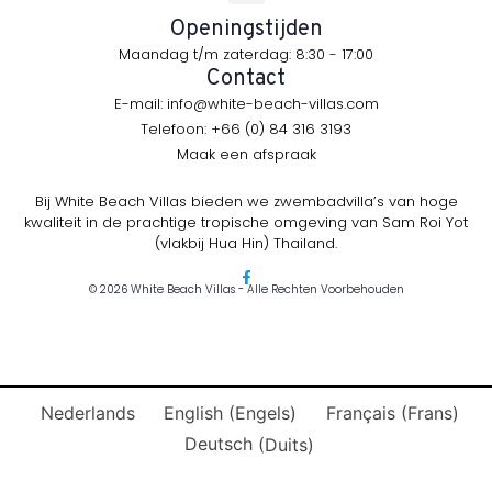
Openingstijden
Maandag t/m zaterdag: 8:30 - 17:00
Contact
E-mail: info@white-beach-villas.com
Telefoon: +66 (0) 84 316 3193
Maak een afspraak
Bij White Beach Villas bieden we zwembadvilla’s van hoge
kwaliteit in de prachtige tropische omgeving van Sam Roi Yot
(vlakbij Hua Hin) Thailand.
© 2026 White Beach Villas - Alle Rechten Voorbehouden
Nederlands
English
(
Engels
)
Français
(
Frans
)
Deutsch
(
Duits
)